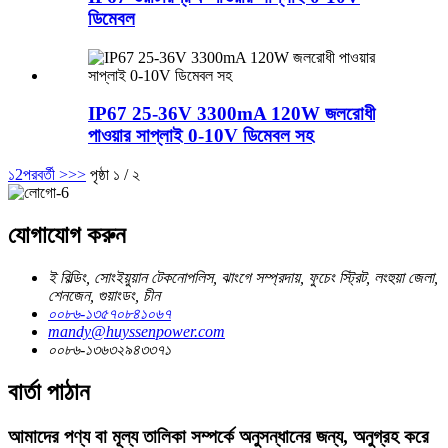
ডিমেবল
IP67 25-36V 3300mA 120W জলরোধী
পাওয়ার সাপ্লাই 0-10V ডিমেবল সহ
১
2
পরবর্তী >
>>
পৃষ্ঠা ১ / ২
যোগাযোগ করুন
ই বিল্ডিং, সোংইয়ুয়ান টেকনোপলিস, ঝাংগে সম্প্রদায়, ফুচেং স্ট্রিট, লংহুয়া জেলা,
শেনজেন, গুয়াংডং, চীন
০০৮৬-১৩৫৭০৮৪১০৬৭
mandy@huyssenpower.com
০০৮৬-১৩৬৩২৯৪৩৩৭১
বার্তা পাঠান
আমাদের পণ্য বা মূল্য তালিকা সম্পর্কে অনুসন্ধানের জন্য, অনুগ্রহ করে