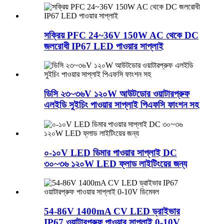
সক্রিয় PFC 24~36V 150W AC থেকে DC
জলরোধী IP67 LED পাওয়ার সাপ্লাই
ডিসি ২৩~৩৬V ১২০W আউটডোর ওয়াটারপ্রুফ
এলইডি সুইচিং পাওয়ার সাপ্লাই পিএফসি ফাংশন সহ
০-১০V LED ডিমার পাওয়ার সাপ্লাই DC
৩০~৩৬ ১২০W LED ফ্লাড লাইটিংয়ের জন্য
54-86V 1400mA CV LED ড্রাইভার
IP67 ওয়াটারপ্রুফ পাওয়ার সাপ্লাই 0-10V