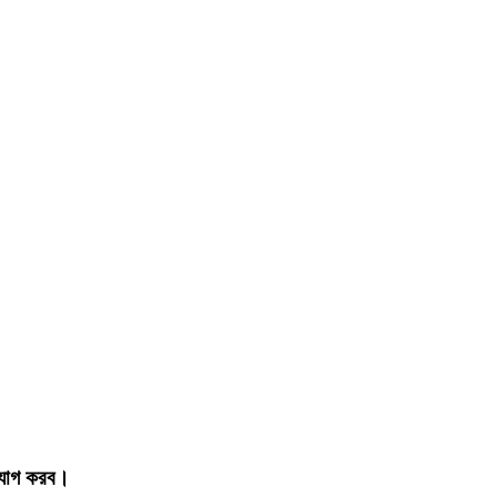
গাযোগ করব।