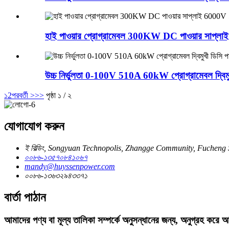
হাই পাওয়ার প্রোগ্রামেবল 300KW DC পাওয়ার সাপ্
উচ্চ নির্ভুলতা 0-100V 510A 60kW প্রোগ্রামেবল দ্বিমুখ
১
2
পরবর্তী >
>>
পৃষ্ঠা ১ / ২
যোগাযোগ করুন
ই বিল্ডিং, Songyuan Technopolis, Zhangge Community, Fucheng
০০৮৬-১৩৫৭০৮৪১০৬৭
mandy@huyssenpower.com
০০৮৬-১৩৬৩২৯৪৩৩৭১
বার্তা পাঠান
আমাদের পণ্য বা মূল্য তালিকা সম্পর্কে অনুসন্ধানের জন্য, অনুগ্রহ ক