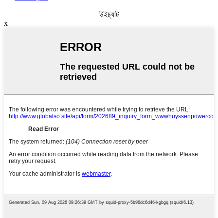
উইচ্যাট
x