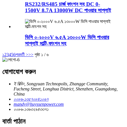
RS232/RS485 চার্জ ফাংশন সহ DC 0-
1500V 8.7A 13000W DC পাওয়ার সাপ্লাই
ডিসি ০-২০০০V ৬.৫A ১৩০০০W ডিসি পাওয়ার
সাপ্লাই মাল্টি-ফাংশন সহ
১
2
3
4
5
6
পরবর্তী >
>>
পৃষ্ঠা ১ / ৬
যোগাযোগ করুন
ই বিল্ডিং, Songyuan Technopolis, Zhangge Community,
Fucheng Street, Longhua District, Shenzhen, Guangdong,
China
০০৮৬-১৩৫৭০৮৪১০৬৭
mandy@huyssenpower.com
০০৮৬-১৩৬৩২৯৪৩৩৭১
বার্তা পাঠান