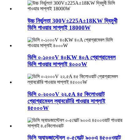
উচ্চ নির্ভুলতা 300V±225A±18KW দ্বিমুখী
ডিসি পাওয়ার সাপ্লাই 18000W
ডিসি ০-১০০০V ৪০KW ৪০A প্রোগ্রামেবল
ডিসি পাওয়ার সাপ্লাই ৪০০০W
ডিসি ০-২০০০V ২২.৫A ৪৫ কিলোওয়াট
প্রোগ্রামেবল ল্যাবরেটরি পাওয়ার সাপ্লাই
৪৫০০০W
ডিসি অ্যাডজাস্টেবল ০-৫ভোল্ট ৯০০এ ৪৫০০ওয়াট