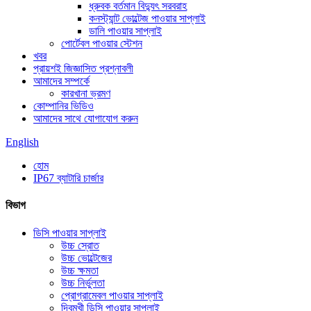
ধ্রুবক বর্তমান বিদ্যুৎ সরবরাহ
কনস্ট্যান্ট ভোল্টেজ পাওয়ার সাপ্লাই
ডালি পাওয়ার সাপ্লাই
পোর্টেবল পাওয়ার স্টেশন
খবর
প্রায়শই জিজ্ঞাসিত প্রশ্নাবলী
আমাদের সম্পর্কে
কারখানা ভ্রমণ
কোম্পানির ভিডিও
আমাদের সাথে যোগাযোগ করুন
English
হোম
IP67 ব্যাটারি চার্জার
বিভাগ
ডিসি পাওয়ার সাপ্লাই
উচ্চ স্রোত
উচ্চ ভোল্টেজের
উচ্চ ক্ষমতা
উচ্চ নির্ভুলতা
প্রোগ্রামেবল পাওয়ার সাপ্লাই
দ্বিমুখী ডিসি পাওয়ার সাপ্লাই