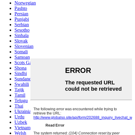
Norwegian
Pashto
Persian
Punjabi
Serbian
Sesotho
Sinhala
Slovak
Slovenian
Somali
Samoan
Scots Gaelic
Shona
Sindhi
Sundanese
Swahili
Tajik
Tamil
Telugu
Thai
Ukrainian
Urdu
Uzbek
Vietnamese
Welsh