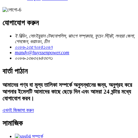
যোগাযোগ করুন
ই বিল্ডিং, সোংইয়ুয়ান টেকনোপলিস, ঝাংগে সম্প্রদায়, ফুচেং স্ট্রিট, লংহুয়া জেলা,
শেনজেন, গুয়াংডং, চীন
০০৮৬-১৩৫৭০৮৪১০৬৭
mandy@huyssenpower.com
০০৮৬-১৩৬৩২৯৪৩৩৭১
বার্তা পাঠান
আমাদের পণ্য বা মূল্য তালিকা সম্পর্কে অনুসন্ধানের জন্য, অনুগ্রহ করে
আপনার ইমেলটি আমাদের কাছে ছেড়ে দিন এবং আমরা 24 ঘন্টার মধ্যে
যোগাযোগ করব।
এখনই জিজ্ঞাসা করুন
সামাজিক