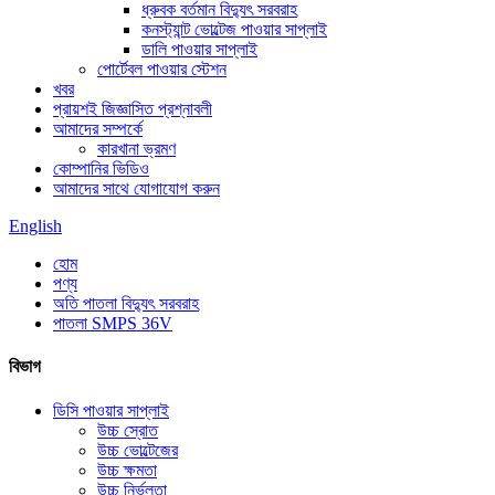
ধ্রুবক বর্তমান বিদ্যুৎ সরবরাহ
কনস্ট্যান্ট ভোল্টেজ পাওয়ার সাপ্লাই
ডালি পাওয়ার সাপ্লাই
পোর্টেবল পাওয়ার স্টেশন
খবর
প্রায়শই জিজ্ঞাসিত প্রশ্নাবলী
আমাদের সম্পর্কে
কারখানা ভ্রমণ
কোম্পানির ভিডিও
আমাদের সাথে যোগাযোগ করুন
English
হোম
পণ্য
অতি পাতলা বিদ্যুৎ সরবরাহ
পাতলা SMPS 36V
বিভাগ
ডিসি পাওয়ার সাপ্লাই
উচ্চ স্রোত
উচ্চ ভোল্টেজের
উচ্চ ক্ষমতা
উচ্চ নির্ভুলতা