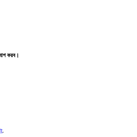
গাযোগ করব।
াই
,