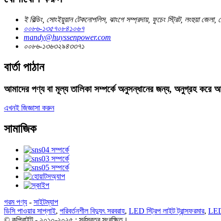
ই বিল্ডিং, সোংইয়ুয়ান টেকনোপলিস, ঝাংগে সম্প্রদায়, ফুচেং স্ট্রিট, লংহুয়া জেলা,
০০৮৬-১৩৫৭০৮৪১০৬৭
mandy@huyssenpower.com
০০৮৬-১৩৬৩২৯৪৩৩৭১
বার্তা পাঠান
আমাদের পণ্য বা মূল্য তালিকা সম্পর্কে অনুসন্ধানের জন্য, অনুগ্রহ ক
এখনই জিজ্ঞাসা করুন
সামাজিক
গরম পণ্য
-
সাইটম্যাপ
ডিসি পাওয়ার সাপ্লাই
,
পরিবর্তনশীল বিদ্যুৎ সরবরাহ
,
LED স্ট্রিপ লাইট ট্রান্সফরমার
,
LED 
© কপিরাইট - ২০১০-২০২৫ : সর্বস্বত্ব সংরক্ষিত।