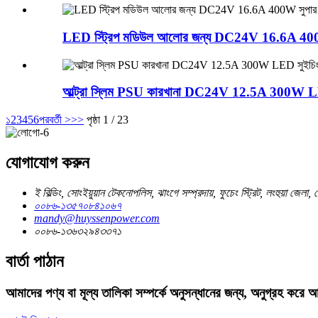
LED স্ট্রিপ মডিউল আলোর জন্য DC24V 16.6A 400W সু
আল্ট্রা স্লিম PSU কারখানা DC24V 12.5A 300W LED
১
2
3
4
5
6
পরবর্তী >
>>
পৃষ্ঠা 1 / 23
যোগাযোগ করুন
ই বিল্ডিং, সোংইয়ুয়ান টেকনোপলিস, ঝাংগে সম্প্রদায়, ফুচেং স্ট্রিট, লংহুয়া জেলা,
০০৮৬-১৩৫৭০৮৪১০৬৭
mandy@huyssenpower.com
০০৮৬-১৩৬৩২৯৪৩৩৭১
বার্তা পাঠান
আমাদের পণ্য বা মূল্য তালিকা সম্পর্কে অনুসন্ধানের জন্য, অনুগ্রহ ক