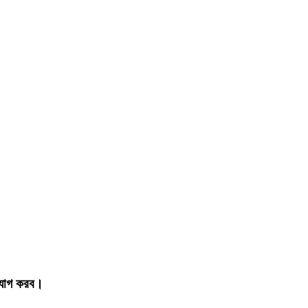
গাযোগ করব।