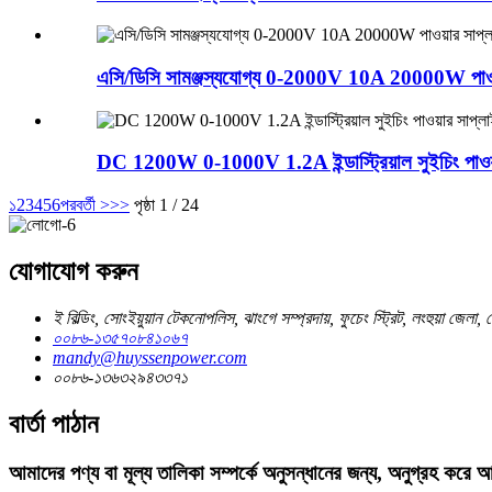
এসি/ডিসি সামঞ্জস্যযোগ্য 0-2000V 10A 20000W পা
DC 1200W 0-1000V 1.2A ইন্ডাস্ট্রিয়াল সুইচিং পাওয়
১
2
3
4
5
6
পরবর্তী >
>>
পৃষ্ঠা 1 / 24
যোগাযোগ করুন
ই বিল্ডিং, সোংইয়ুয়ান টেকনোপলিস, ঝাংগে সম্প্রদায়, ফুচেং স্ট্রিট, লংহুয়া জেলা,
০০৮৬-১৩৫৭০৮৪১০৬৭
mandy@huyssenpower.com
০০৮৬-১৩৬৩২৯৪৩৩৭১
বার্তা পাঠান
আমাদের পণ্য বা মূল্য তালিকা সম্পর্কে অনুসন্ধানের জন্য, অনুগ্রহ ক