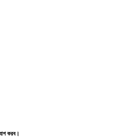
গাযোগ করব।