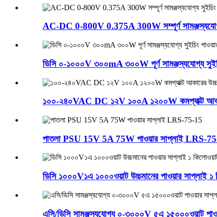
AC-DC 0-800V 0.375A 300W সম্পূর্ণ সামঞ্জস্যযোগ্য 
ডিসি ০-১০০০V ৩০০mA ৩০০W পূর্ণ সামঞ্জস্যযোগ্য সুইচি
১০০-২৪০VAC DC ১২V ১০০A ১২০০W কমপ্যাক্ট আকারে
পাতলা PSU 15V 5A 75W পাওয়ার সাপ্লাই LRS-75
ডিসি ১০০০V১এ ১০০০ওয়াট উচ্চমানের পাওয়ার সাপ্লাই ১ 
এসি/ডিসি সামঞ্জস্যযোগ্য ০-৩০০০V ৫এ ১৫০০০ওয়াট পাওয