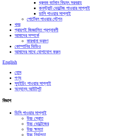
ধ্রুবক বর্তমান বিদ্যুৎ সরবরাহ
কনস্ট্যান্ট ভোল্টেজ পাওয়ার সাপ্লাই
ডালি পাওয়ার সাপ্লাই
পোর্টেবল পাওয়ার স্টেশন
খবর
প্রায়শই জিজ্ঞাসিত প্রশ্নাবলী
আমাদের সম্পর্কে
কারখানা ভ্রমণ
কোম্পানির ভিডিও
আমাদের সাথে যোগাযোগ করুন
English
হোম
পণ্য
স্যুইচিং পাওয়ার সাপ্লাই
অন্যান্য আউটপুট
বিভাগ
ডিসি পাওয়ার সাপ্লাই
উচ্চ স্রোত
উচ্চ ভোল্টেজের
উচ্চ ক্ষমতা
উচ্চ নির্ভুলতা