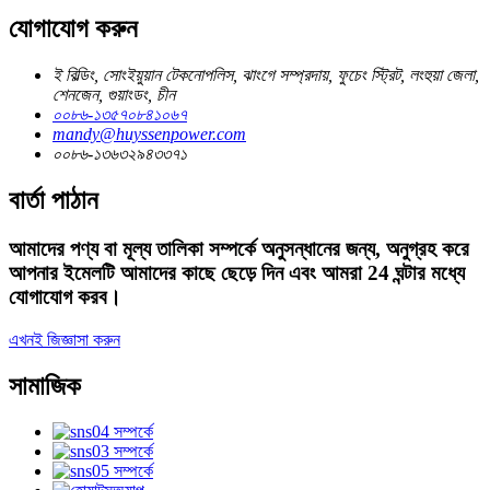
যোগাযোগ করুন
ই বিল্ডিং, সোংইয়ুয়ান টেকনোপলিস, ঝাংগে সম্প্রদায়, ফুচেং স্ট্রিট, লংহুয়া জেলা,
শেনজেন, গুয়াংডং, চীন
০০৮৬-১৩৫৭০৮৪১০৬৭
mandy@huyssenpower.com
০০৮৬-১৩৬৩২৯৪৩৩৭১
বার্তা পাঠান
আমাদের পণ্য বা মূল্য তালিকা সম্পর্কে অনুসন্ধানের জন্য, অনুগ্রহ করে
আপনার ইমেলটি আমাদের কাছে ছেড়ে দিন এবং আমরা 24 ঘন্টার মধ্যে
যোগাযোগ করব।
এখনই জিজ্ঞাসা করুন
সামাজিক