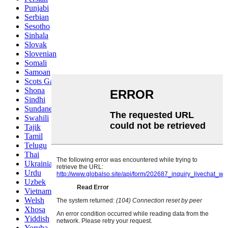
Punjabi
Serbian
Sesotho
Sinhala
Slovak
Slovenian
Somali
Samoan
Scots Gaelic
Shona
Sindhi
Sundanese
Swahili
Tajik
Tamil
Telugu
Thai
Ukrainian
Urdu
Uzbek
Vietnamese
Welsh
Xhosa
Yiddish
Yoruba