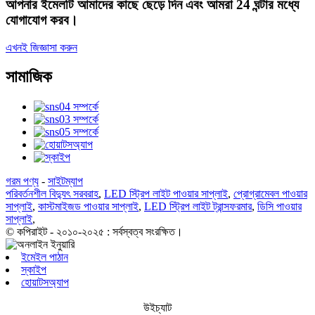
আপনার ইমেলটি আমাদের কাছে ছেড়ে দিন এবং আমরা 24 ঘন্টার মধ্যে
যোগাযোগ করব।
এখনই জিজ্ঞাসা করুন
সামাজিক
গরম পণ্য
-
সাইটম্যাপ
পরিবর্তনশীল বিদ্যুৎ সরবরাহ
,
LED স্ট্রিপ লাইট পাওয়ার সাপ্লাই
,
প্রোগ্রামেবল পাওয়ার
সাপ্লাই
,
কাস্টমাইজড পাওয়ার সাপ্লাই
,
LED স্ট্রিপ লাইট ট্রান্সফরমার
,
ডিসি পাওয়ার
সাপ্লাই
,
© কপিরাইট - ২০১০-২০২৫ : সর্বস্বত্ব সংরক্ষিত।
ইমেইল পাঠান
স্কাইপ
হোয়াটসঅ্যাপ
উইচ্যাট