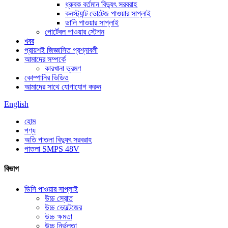
ধ্রুবক বর্তমান বিদ্যুৎ সরবরাহ
কনস্ট্যান্ট ভোল্টেজ পাওয়ার সাপ্লাই
ডালি পাওয়ার সাপ্লাই
পোর্টেবল পাওয়ার স্টেশন
খবর
প্রায়শই জিজ্ঞাসিত প্রশ্নাবলী
আমাদের সম্পর্কে
কারখানা ভ্রমণ
কোম্পানির ভিডিও
আমাদের সাথে যোগাযোগ করুন
English
হোম
পণ্য
অতি পাতলা বিদ্যুৎ সরবরাহ
পাতলা SMPS 48V
বিভাগ
ডিসি পাওয়ার সাপ্লাই
উচ্চ স্রোত
উচ্চ ভোল্টেজের
উচ্চ ক্ষমতা
উচ্চ নির্ভুলতা