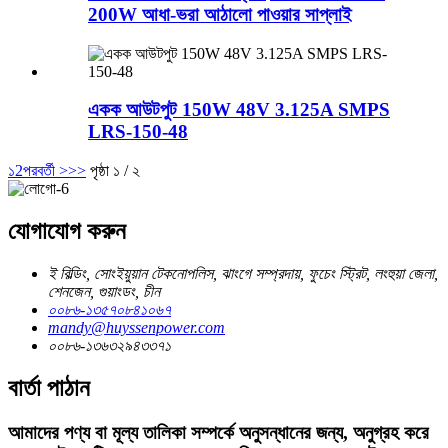
200W আধা-ভরা আঠালো পাওয়ার সাপ্লাই
একক আউটপুট 150W 48V 3.125A SMPS
LRS-150-48
১
2
পরবর্তী >
>>
পৃষ্ঠা ১ / ২
যোগাযোগ করুন
ই বিল্ডিং, সোংইয়ুয়ান টেকনোপলিস, ঝাংগে সম্প্রদায়, ফুচেং স্ট্রিট, লংহুয়া জেলা,
শেনজেন, গুয়াংডং, চীন
০০৮৬-১৩৫৭০৮৪১০৬৭
mandy@huyssenpower.com
০০৮৬-১৩৬৩২৯৪৩৩৭১
বার্তা পাঠান
আমাদের পণ্য বা মূল্য তালিকা সম্পর্কে অনুসন্ধানের জন্য, অনুগ্রহ করে